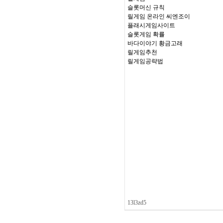
슬롯머신 규칙
릴게임 온라인 씨엔조이
플래시게임사이트
슬롯게임 확률
바다이야기 황금고래
릴게임추천
릴게임공략법
13l3zd5