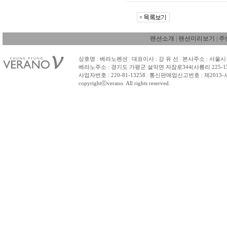
팬션소개
|
팬션미리보기
|
주
상호명 : 베라노펜션
|
대표이사 : 강 유 선
|
본사주소 : 서울시 
베라노주소 : 경기도 가평군 설악면 자잠로344(사룡리 225-1
사업자번호 : 220-81-13258
|
통신판매업신고번호 : 제2013-
copyrightⓒverano. All rights reserved.