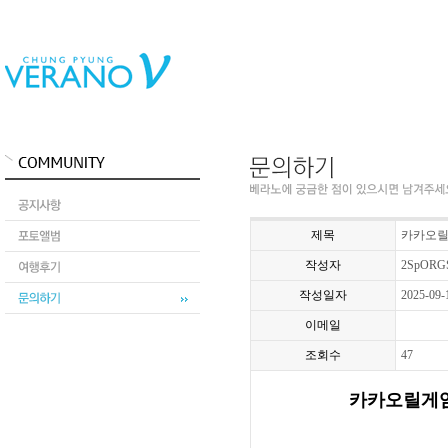
제목
카카오릴
작성자
2SpORG
작성일자
2025-09-
이메일
조회수
47
카카오릴게임