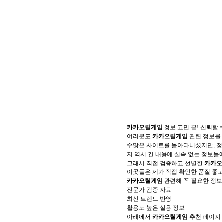
카카오릴게임
정보 고민 끝! 신뢰할 
여러분도
카카오릴게임
관련 정보를
수많은 사이트를 돌아다니셨지만, 정
저 역시 긴 내용에 실속 없는 정보들
그래서 직접 검증하고 선별한
카카오
이곳들은 제가 직접 확인한 품질 좋
카카오릴게임
관련해 꼭 필요한 정보
전문가 검증 자료
최신 트렌드 반영
활용도 높은 실용 정보
아래에서
카카오릴게임
추천 페이지