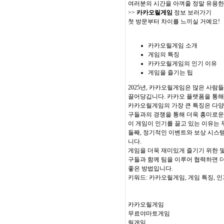
여러분의 시간을 아껴줄 정말 유용
>>
카카오릴게임
정보 보러가기
첫 방문부터 차이를 느끼실 거예요!
카카오릴게임 소개
게임의 특징
카카오릴게임의 인기 이유
게임을 즐기는 팁
2025년, 카카오릴게임은 많은 사
끌어당깁니다. 카카오 플랫폼을 통해 
카카오릴게임의 가장 큰 특징은 다양
구들과의 경쟁을 통해 더욱 흥미로운 
이 게임이 인기를 끌고 있는 이유는 
둘째, 정기적인 이벤트와 보상 시스
니다.
게임을 더욱 재미있게 즐기기 위한 몇
구들과 함께 팀을 이루어 협력하면 
좋은 방법입니다.
키워드: 카카오릴게임, 게임 특징, 인
카카오릴게임
무료야마토게임
릴게임