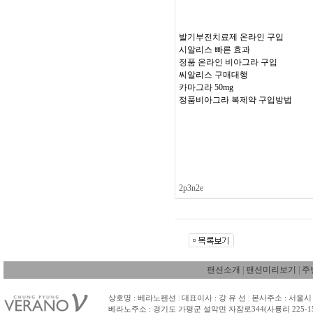
발기부전치료제 온라인 구입
시알리스 빠른 효과
정품 온라인 비아그라 구입
씨알리스 구매대행
카마그라 50mg
정품비아그라 복제약 구입방법
2p3n2e
팬션소개
|
팬션미리보기
|
주
상호명 : 베라노펜션
|
대표이사 : 강 유 선
|
본사주소 : 서울시 
베라노주소 : 경기도 가평군 설악면 자잠로344(사룡리 225-1