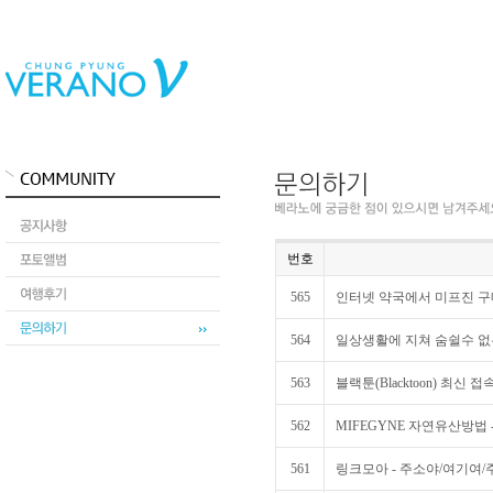
번호
565
인터넷 약국에서 미프진 구
564
일상생활에 지쳐 숨쉴수 없는
563
블랙툰(Blacktoon) 최신 접
562
MIFEGYNE 자연유산방법 
561
링크모아 - 주소야/여기여/