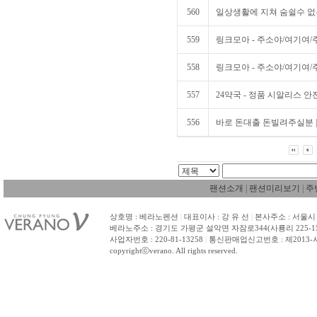
560
일상생활에 지쳐 숨쉴수 없는
559
링크모아 - 주소야/여기여/
558
링크모아 - 주소야/여기여/
557
24약국 - 정품 시알리스 안
556
바로 돈대출 돈빌려주실분 |
팬션소개
|
팬션미리보기
|
주
상호명 : 베라노펜션
|
대표이사 : 강 유 선
|
본사주소 : 서울시 
베라노주소 : 경기도 가평군 설악면 자잠로344(사룡리 225-1
사업자번호 : 220-81-13258
|
통신판매업신고번호 : 제2013-
copyrightⓒverano. All rights reserved.