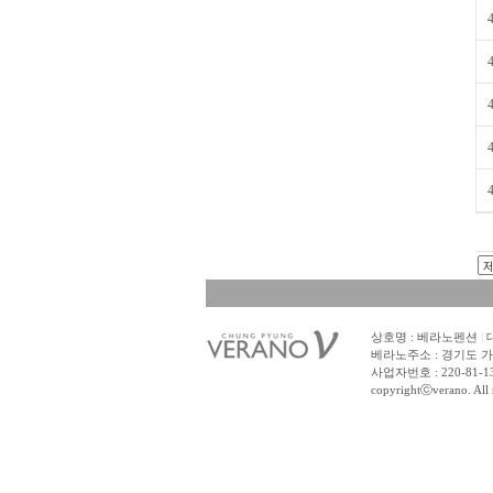
상호명 : 베라노펜션
|
대
베라노주소 : 경기도 가
사업자번호 : 220-81-1
copyrightⓒverano. All r