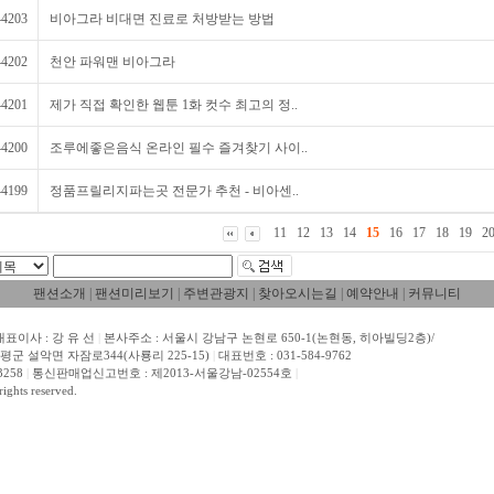
44203
비아그라 비대면 진료로 처방받는 방법
44202
천안 파워맨 비아그라
44201
제가 직접 확인한 웹툰 1화 컷수 최고의 정..
44200
조루에좋은음식 온라인 필수 즐겨찾기 사이..
44199
정품프릴리지파는곳 전문가 추천 - 비아센..
11
12
13
14
15
16
17
18
19
2
팬션소개
|
팬션미리보기
|
주변관광지
|
찾아오시는길
|
예약안내
|
커뮤니티
표이사 : 강 유 선
|
본사주소 : 서울시 강남구 논현로 650-1(논현동, 히아빌딩2층)/
평군 설악면 자잠로344(사룡리 225-15)
|
대표번호 : 031-584-9762
3258
|
통신판매업신고번호 : 제2013-서울강남-02554호
|
ights reserved.