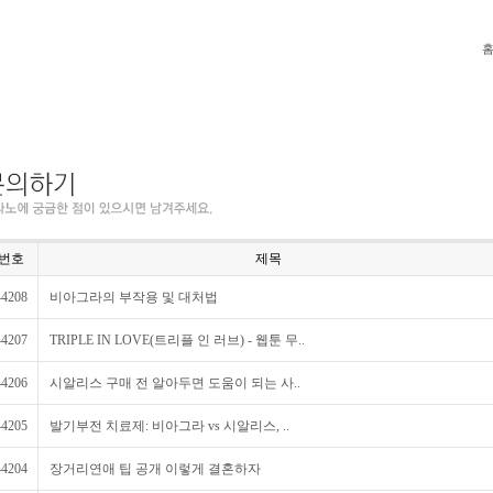
번호
제목
44208
비아그라의 부작용 및 대처법
44207
TRIPLE IN LOVE(트리플 인 러브) - 웹툰 무..
44206
시알리스 구매 전 알아두면 도움이 되는 사..
44205
발기부전 치료제: 비아그라 vs 시알리스, ..
44204
장거리연애 팁 공개 이렇게 결혼하자