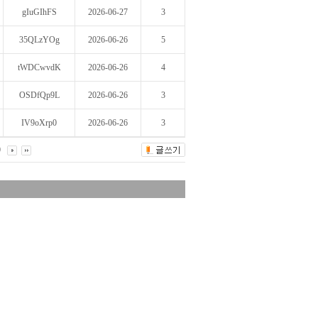
gIuGIhFS
2026-06-27
3
35QLzYOg
2026-06-26
5
tWDCwvdK
2026-06-26
4
OSDfQp9L
2026-06-26
3
IV9oXrp0
2026-06-26
3
0