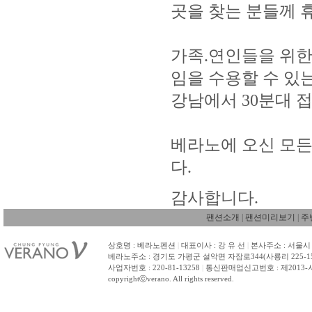
곳을 찾는 분들께 
가족.연인들을 위한
임을 수용할 수 있
강남에서 30분대 
베라노에 오신 모든
다.
감사합니다.
팬션소개
|
팬션미리보기
|
주
상호명 : 베라노펜션
|
대표이사 : 강 유 선
|
본사주소 : 서울시 
베라노주소 : 경기도 가평군 설악면 자잠로344(사룡리 225-1
사업자번호 : 220-81-13258
|
통신판매업신고번호 : 제2013-
copyrightⓒverano. All rights reserved.