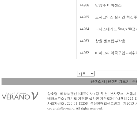
44266
남양주 비아센스
44265
도지코믹스 실시간 최신주소
44264
피나스테리드 5mg x 90정 
44263
창원 센트립부작용
44262
비아그라 약국구입 - 파
팬션소개
|
팬션미리보기
|
주
상호명 : 베라노펜션
|
대표이사 : 강 유 선
|
본사주소 : 서울시 
베라노주소 : 경기도 가평군 설악면 자잠로344(사룡리 225-1
사업자번호 : 220-81-13258
|
통신판매업신고번호 : 제2013-
copyrightⓒverano. All rights reserved.