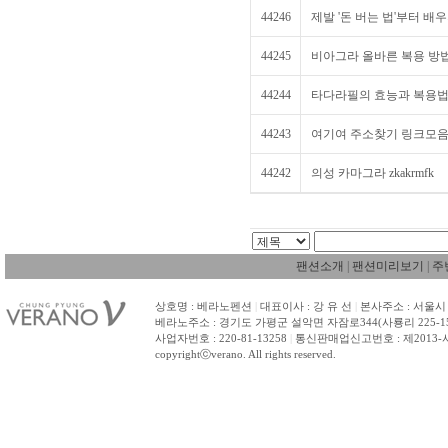
44246
제발 '돈 버는 법'부터 배우지
44245
비아그라 올바른 복용 방법과
44244
타다라필의 효능과 복용법
44243
여기여 주소찾기 링크모음 
44242
의성 카마그라 zkakrmfk
팬션소개
|
팬션미리보기
|
주
상호명 : 베라노펜션
|
대표이사 : 강 유 선
|
본사주소 : 서울시 
베라노주소 : 경기도 가평군 설악면 자잠로344(사룡리 225-1
사업자번호 : 220-81-13258
|
통신판매업신고번호 : 제2013-
copyrightⓒverano. All rights reserved.